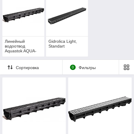
Gidrolica Light — это пластиковые лотки для линейного
поверхностного водоотвода.
Используются для сбора и отвода дождевой и талой воды с
территории.
Линейный
Gidrolica Light,
водоотвод
Standart
Aquastok AQUA-
TOP
Сортировка
0
Фильтры