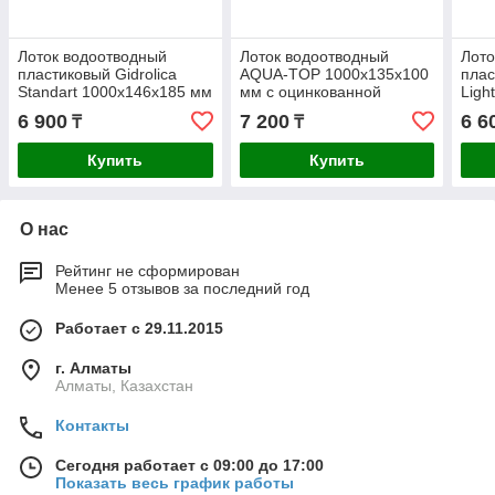
Лоток водоотводный
Лоток водоотводный
Лото
пластиковый Gidrolica
AQUA-TOP 1000x135x100
плас
Standart 1000x146x185 мм
мм с оцинкованной
Ligh
решеткой
оцин
6 900
7 200
6 6
₸
₸
реш
Купить
Купить
О нас
Рейтинг не сформирован
Менее 5 отзывов за последний год
Работает с 29.11.2015
г. Алматы
Алматы, Казахстан
Контакты
Сегодня работает с 09:00 до 17:00
Показать весь график работы