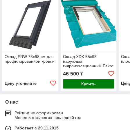
Оклад PRW 78х98 см для
Оклад XDK 55х98
Окла
профилированной кровли
наружный
плос
гидроизоляционный Fakro
46 500
₸
Цену уточняйте
Цен
Купить
О нас
Рейтинг не сформирован
Менее 5 отзывов за последний год
Работает с 29.11.2015