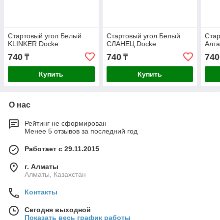
Стартовый угол Белый
Стартовый угол Белый
Стар
KLINKER Docke
СЛАНЕЦ Docke
Алта
740
740
740
₸
₸
Купить
Купить
О нас
Рейтинг не сформирован
Менее 5 отзывов за последний год
Работает с 29.11.2015
г. Алматы
Алматы, Казахстан
Контакты
Сегодня выходной
Показать весь график работы