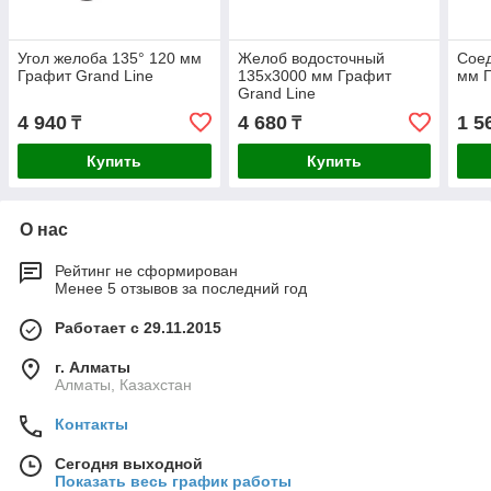
Угол желоба 135° 120 мм
Желоб водосточный
Соед
Графит Grand Line
135x3000 мм Графит
мм Г
Grand Line
4 940
4 680
1 5
₸
₸
Купить
Купить
О нас
Рейтинг не сформирован
Менее 5 отзывов за последний год
Работает с 29.11.2015
г. Алматы
Алматы, Казахстан
Контакты
Сегодня выходной
Показать весь график работы