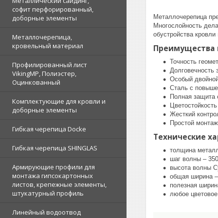
Металлический сайдинг,
софит перфорированный,
Металлочерепица пре
доборные элементы
Многослойность дела
обустройства кровли
Металлочерепица,
кровельный материал
Преимущества 
Точность геоме
Профилированный лист
Долговечность 
VikingMP, Полиэстер,
Особый двойной
Оцинкованный
Сталь с повыше
Полная защита 
Комплектующие для кровли и
Цветостойкость
доборные элементы
Жесткий контро
Простой монтаж
Гибкая черепица Docke
Технические х
Гибкая черепица SHINGLAS
толщина металл
шаг волны – 35
Армирующие профили для
высота волны С
монтажа гипсокартонных
общая ширина –
листов, крепежные элементы,
полезная ширин
штукатурный профиль
любое цветовое
Линейный водоотвод