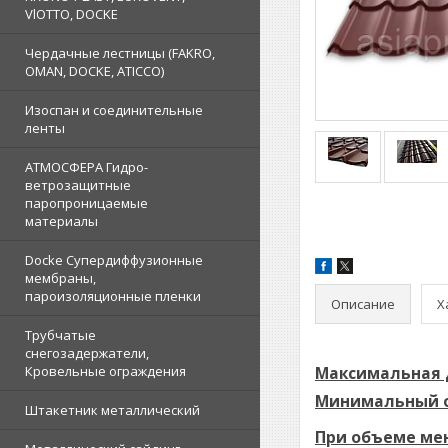
VlOTTO, DOCKE
Чердачные лестницы (FAKRO,
OMAN, DOCKE, ATICCO)
Изоспан и соединительные
ленты
АТМОСФЕРА Гидро-
ветрозащитные
паропроницаемые
материалы
Docke Супердиффузионные
мембраны,
пароизоляционные пленки
Описание
Х
Трубчатые
снегозадержатели,
Кровельные ограждения
Максимальная 
Минимальный о
Штакетник металлический
При объеме мен