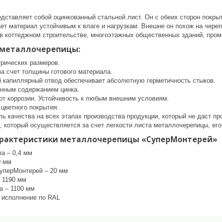
дставляет собой оцинкованный стальной лист. Он с обеих сторон покры
ет материал устойчивым к влаге и нагрузкам. Внешне он похож на череп
 в коттеджном строительстве, многоэтажных общественных зданий, про
металлочерепицы:
трических размеров.
за счет толщины готового материала.
 капиллярный отвод обеспечивает абсолютную герметичность стыков.
нным содержанием цинка.
от коррозии. Устойчивость к любым внешним условиям.
 цветного покрытия.
ль качества на всех этапах производства продукции, который не даст п
, который осуществляется за счет легкости листа металлочерепицы, его
арактеристики металлочерепицы «СуперМонтерей»
а – 0,4 мм
0 мм
уперМонтерей – 20 мм
 1190 мм
а – 1100 мм
 исполнение по RAL