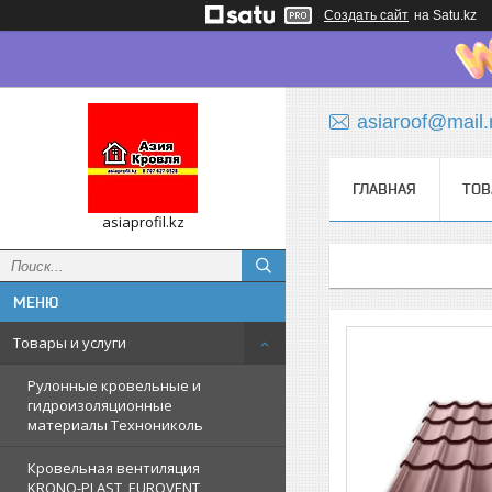
Создать сайт
на Satu.kz
asiaroof@mail.
ГЛАВНАЯ
ТОВ
asiaprofil.kz
Товары и услуги
Рулонные кровельные и
гидроизоляционные
материалы Технониколь
Кровельная вентиляция
KRONO-PLAST, EUROVENT,