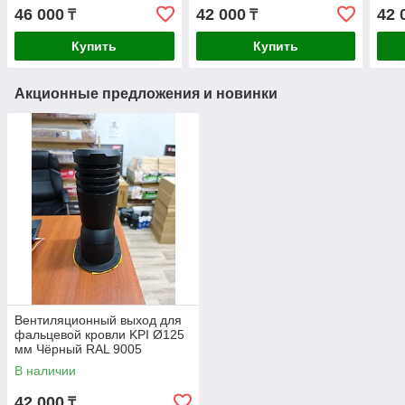
RAL 9005 утеплённый
RAL 6020
900
46 000
42 000
42 
₸
₸
Купить
Купить
Акционные предложения и новинки
Вентиляционный выход для
фальцевой кровли KPI Ø125
мм Чёрный RAL 9005
В наличии
42 000
₸