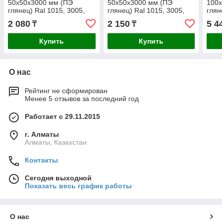
50x50x3000 мм (ПЭ
50x50x3000 мм (ПЭ
100
глянец) Ral 1015, 3005,
глянец) Ral 1015, 3005,
глян
5005, 6005, 7004, 7024,
5005, 6005, 7004, 7024,
5005
2 080
2 150
5 4
₸
₸
8017, 9003, 9006
8017, 9003, 9006
8017
Купить
Купить
О нас
Рейтинг не сформирован
Менее 5 отзывов за последний год
Работает с 29.11.2015
г. Алматы
Алматы, Казахстан
Контакты
Сегодня выходной
Показать весь график работы
О нас