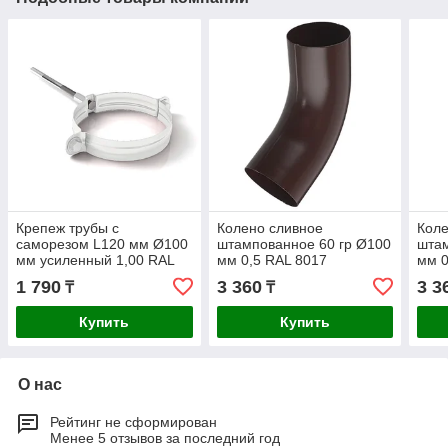
Крепеж трубы с
Колено сливное
Коле
саморезом L120 мм Ø100
штампованное 60 гр Ø100
штам
мм усиленный 1,00 RAL
мм 0,5 RAL 8017
мм 0
9003 Белый
Коричневый
Кор
1 790
3 360
3 3
₸
₸
Купить
Купить
О нас
Рейтинг не сформирован
Менее 5 отзывов за последний год