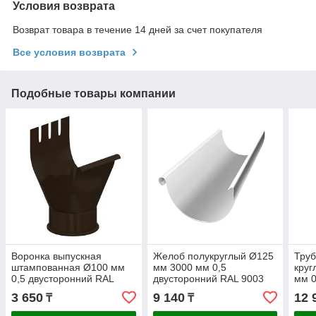
Условия возврата
Возврат товара в течение 14 дней за счет покупателя
Все условия возврата
Подобные товары компании
Воронка выпускная
Желоб полукруглый Ø125
Труб
штампованная Ø100 мм
мм 3000 мм 0,5
круг
0,5 двусторонний RAL
двусторонний RAL 9003
мм 0
8017 Коричневый
Белый
900
3 650
9 140
12 
₸
₸