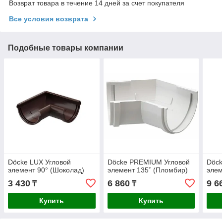
Возврат товара в течение 14 дней за счет покупателя
Все условия возврата
Подобные товары компании
Döcke LUX Угловой
Döcke PREMIUM Угловой
Döck
элемент 90° (Шоколад)
элемент 135˚ (Пломбир)
элем
3 430
6 860
9 6
₸
₸
Купить
Купить