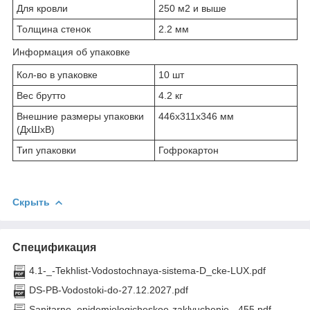
Для кровли
250 м2 и выше
Толщина стенок
2.2 мм
Информация об упаковке
Кол-во в упаковке
10 шт
Вес брутто
4.2 кг
Внешние размеры упаковки
446x311x346 мм
(ДхШхВ)
Тип упаковки
Гофрокартон
Скрыть
Спецификация
4.1-_-Tekhlist-Vodostochnaya-sistema-D_cke-LUX.pdf
DS-PB-Vodostoki-do-27.12.2027.pdf
Sanitarno_epidemiologicheskoe-zaklyuchenie-_455.pdf