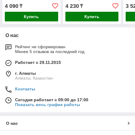
5005, 6005, 7004, 7024,
5005
4 090
4 230
3 5
₸
₸
8017, 9003,
8017
Купить
Купить
О нас
Рейтинг не сформирован
Менее 5 отзывов за последний год
Работает с 29.11.2015
г. Алматы
Алматы, Казахстан
Контакты
Сегодня работает с 09:00 до 17:00
Показать весь график работы
О нас