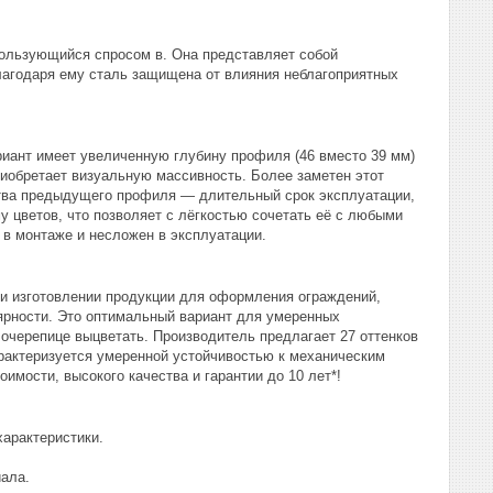
ользующийся спросом в. Она представляет собой
агодаря ему сталь защищена от влияния неблагоприятных
нт имеет увеличенную глубину профиля (46 вместо 39 мм)
риобретает визуальную массивность. Более заметен этот
ва предыдущего профиля — длительный срок эксплуатации,
 цветов, что позволяет с лёгкостью сочетать её с любыми
 в монтаже и несложен в эксплуатации.
ри изготовлении продукции для оформления ограждений,
ярности. Это оптимальный вариант для умеренных
очерепице выцветать. Производитель предлагает 27 оттенков
рактеризуется умеренной устойчивостью к механическим
мости, высокого качества и гарантии до 10 лет*!
арактеристики.
ала.