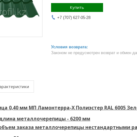
Купить
+7 (707) 627-05-28
Законом не предусмотрен возврат и обмен д
арактеристики
а 0,40 мм МП Ламонтерра-Х Полиэстер RAL 6005 Зе
длина металлочерепицы - 6200 мм
бъем заказа металлочерепицы нестандартными раз