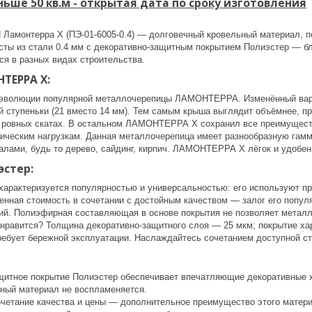
ьше 50 кв.м - открытая дата по сроку изготовления
Ламонтерра Х (ПЭ-01-6005-0.4) — долговечный кровельный материал, п
ты из стали 0.4 мм с декоративно-защитным покрытием Полиэстер — бл
ся в разных видах строительства.
ТЕРРА Х:
эволюции популярной металлочерепицы ЛАМОНТЕРРА. Изменённый вариа
й ступеньки (21 вместо 14 мм). Тем самым крыша выглядит объёмнее, п
 ровных скатах. В остальном ЛАМОНТЕРРА Х сохранил все преимущест
ническим нагрузкам. Данная металлочерепица имеет разнообразную гамму
алами, будь то дерево, сайдинг, кирпич. ЛАМОНТЕРРА Х лёгок и удобен
эстер:
характеризуется популярностью и универсальностью: его используют п
енная стоимость в сочетании с достойным качеством — залог его попул
ий. Полиэфирная составляющая в основе покрытия не позволяет металл
 нравится? Толщина декоративно-защитного слоя — 25 мкм; покрытие ха
ебует бережной эксплуатации. Наслаждайтесь сочетанием доступной стои
щитное покрытие Полиэстер обеспечивает впечатляющие декоративные х
ный материал не воспламеняется.
четание качества и цены — дополнительное преимущество этого матери