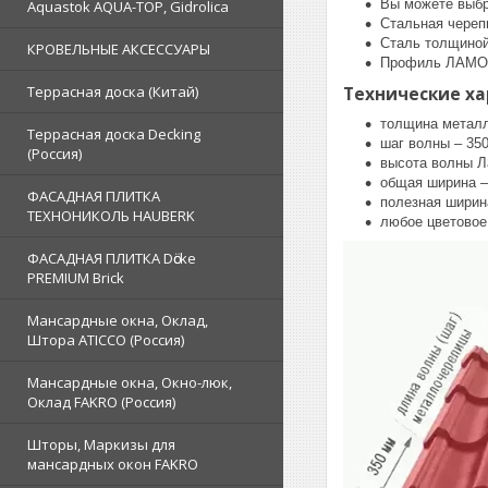
Вы можете выбр
Aquastok AQUA-TOP, Gidrolica
Стальная череп
Сталь толщиной
КРОВЕЛЬНЫЕ АКСЕССУАРЫ
Профиль ЛАМОН
Террасная доска (Китай)
Технические х
толщина металл
Террасная доска Decking
шаг волны – 35
(Россия)
высота волны Л
общая ширина –
ФАСАДНАЯ ПЛИТКА
полезная ширин
ТЕХНОНИКОЛЬ HAUBERK
любое цветовое
ФАСАДНАЯ ПЛИТКА Dӧcke
PREMIUM Brick
Мансардные окна, Оклад,
Штора ATICCO (Россия)
Мансардные окна, Окно-люк,
Оклад FAKRO (Россия)
Шторы, Маркизы для
мансардных окон FAKRO