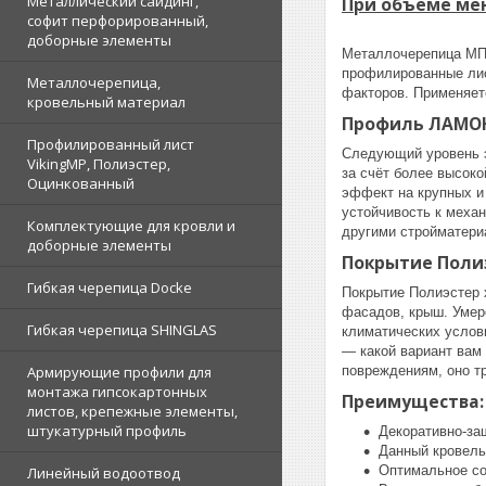
Металлический сайдинг,
При объеме мен
софит перфорированный,
доборные элементы
Металлочерепица МП 
профилированные лис
Металлочерепица,
факторов. Применяет
кровельный материал
Профиль ЛАМОН
Профилированный лист
Следующий уровень 
VikingMP, Полиэстер,
за счёт более высоко
Оцинкованный
эффект на крупных и
устойчивость к меха
Комплектующие для кровли и
другими стройматери
доборные элементы
Покрытие Поли
Гибкая черепица Docke
Покрытие Полиэстер 
фасадов, крыш. Умер
Гибкая черепица SHINGLAS
климатических услов
— какой вариант вам
Армирующие профили для
повреждениям, оно тр
монтажа гипсокартонных
Преимущества:
листов, крепежные элементы,
штукатурный профиль
Декоративно-за
Данный кровель
Оптимальное со
Линейный водоотвод