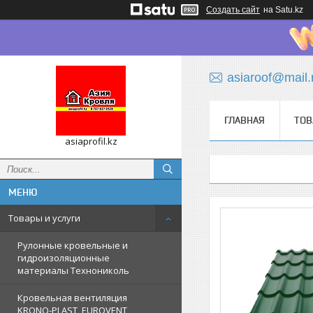
Создать сайт
на Satu.kz
asiaroof@mail.
ГЛАВНАЯ
ТОВ
asiaprofil.kz
Товары и услуги
Рулонные кровельные и
гидроизоляционные
материалы Технониколь
Кровельная вентиляция
KRONO-PLAST, EUROVENT,