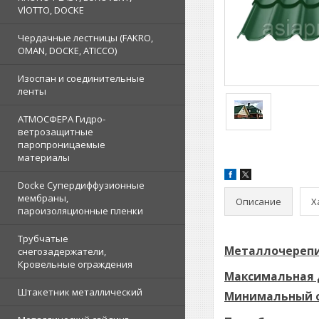
VlOTTO, DOCKE
Чердачные лестницы (FAKRO,
OMAN, DOCKE, ATICCO)
Изоспан и соединительные
ленты
АТМОСФЕРА Гидро-
ветрозащитные
паропроницаемые
материалы
Docke Супердиффузионные
мембраны,
Описание
Х
пароизоляционные пленки
Трубчатые
Металлочерепиц
снегозадержатели,
Кровельные ограждения
Максимальная 
Штакетник металлический
Минимальный о