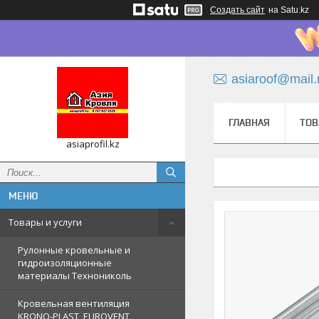
Создать сайт
на Satu.kz
asiaroof@mail.
ГЛАВНАЯ
ТОВ
asiaprofil.kz
Товары и услуги
Рулонные кровельные и
гидроизоляционные
материалы Технониколь
Кровельная вентиляция
KRONO-PLAST, EUROVENT,