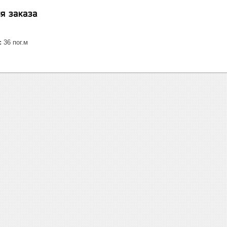
я заказа
:
36 пог.м