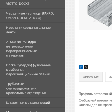
VlOTTO, DOCKE
Чердачные лестницы (FAKRO,
OMAN, DOCKE, ATICCO)
Изоспан и соединительные
ленты
АТМОСФЕРА Гидро-
ветрозащитные
паропроницаемые
материалы
Docke Супердиффузионные
мембраны,
пароизоляционные пленки
Описание
Х
Трубчатые
снегозадержатели,
Кровельные ограждения
Профиль потолочный 
С-образный потолочн
Штакетник металлический
канавки для центров