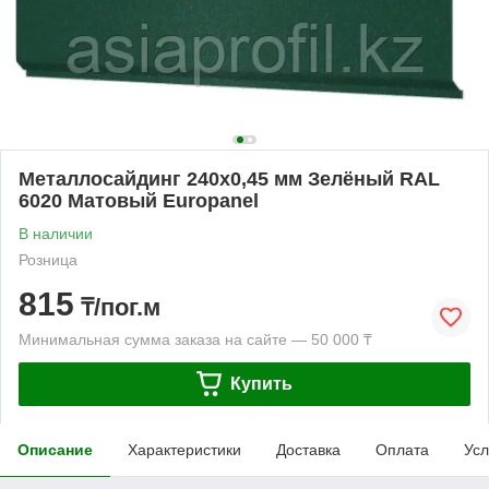
Металлосайдинг 240х0,45 мм Зелёный RAL
6020 Матовый Europanel
В наличии
Розница
815
₸/пог.м
Минимальная сумма заказа на сайте — 50 000 ₸
Купить
Описание
Характеристики
Доставка
Оплата
Усл