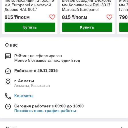
Металлосайдинг 240х0,45
Металлосайдинг 240х0,45
Мета
мм Europanel с накаткой
мм Коричневый RAL 8017
мм 
Дерево RAL 8017
Матовый Europanel
Глян
Матовый
815
815
790
₸/пог.м
₸/пог.м
Купить
Купить
О нас
Рейтинг не сформирован
Менее 5 отзывов за последний год
Работает с 29.11.2015
г. Алматы
Алматы, Казахстан
Контакты
Сегодня работает с 09:00 до 13:00
Показать весь график работы