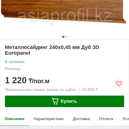
Металлосайдинг 240х0,45 мм Дуб 3D
Europanel
В наличии
Розница
1 220
₸/пог.м
Минимальная сумма заказа на сайте — 50 000 ₸
Купить
Описание
Характеристики
Доставка
Оплата
Усл