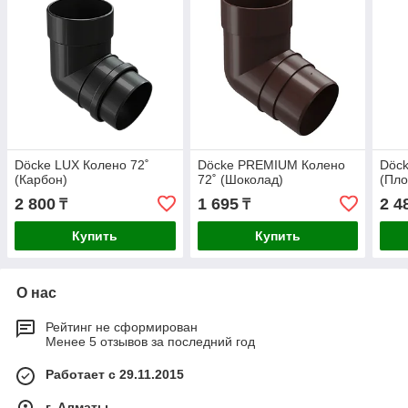
Döcke LUX Колено 72˚
Döcke PREMIUM Колено
Döck
(Карбон)
72˚ (Шоколад)
(Пл
2 800
1 695
2 4
₸
₸
Купить
Купить
О нас
Рейтинг не сформирован
Менее 5 отзывов за последний год
Работает с 29.11.2015
г. Алматы