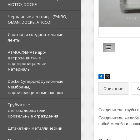
VlOTTO, DOCKE
Чердачные лестницы (FAKRO,
OMAN, DOCKE, ATICCO)
Изоспан и соединительные
ленты
АТМОСФЕРА Гидро-
ветрозащитные
паропроницаемые
материалы
Docke Супердиффузионные
мембраны,
Описание
Х
пароизоляционные пленки
Трубчатые
снегозадержатели,
Соединитель трубы с
Кровельные ограждения
Соединитель желоба 
собой желоба и внеш
Штакетник металлический