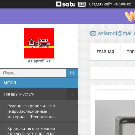
Создать сайт
на Satu.kz
asiaroof@mail.
ГЛАВНАЯ
ТОВ
asiaprofil.kz
Товары и услуги
Рулонные кровельные и
гидроизоляционные
материалы Технониколь
Кровельная вентиляция
KRONO-PLAST, EUROVENT,