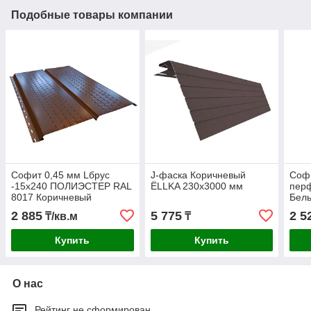
Подобные товары компании
Софит 0,45 мм Lбрус
J-фаска Коричневый
Софи
-15х240 ПОЛИЭСТЕР RAL
ЁLLKA 230х3000 мм
пер
8017 Коричневый
Белы
м²
2 885
5 775
2 5
₸/кв.м
₸
Купить
Купить
О нас
Рейтинг не сформирован