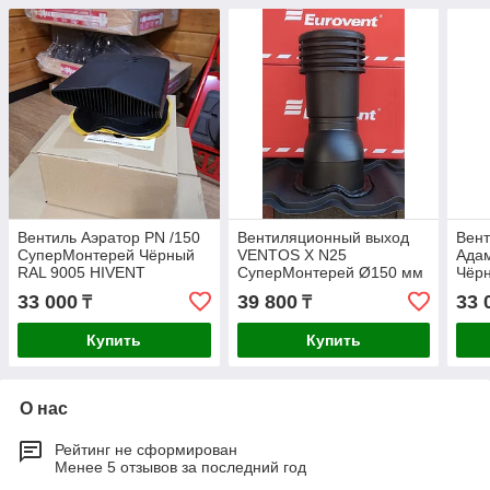
Вентиль Аэратор PN /150
Вентиляционный выход
Вент
СуперМонтерей Чёрный
VENTOS X N25
Ада
RAL 9005 HIVENT
СуперМонтерей Ø150 мм
Чёр
Чёрный RAL 9005
KRO
33 000
39 800
33 
₸
₸
Купить
Купить
О нас
Рейтинг не сформирован
Менее 5 отзывов за последний год