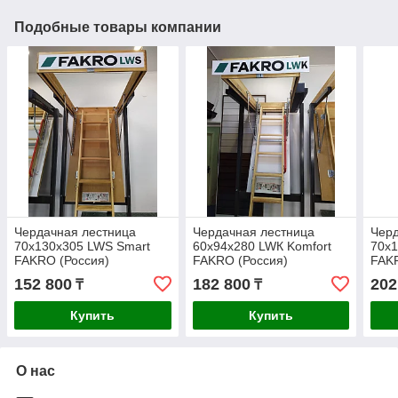
Подобные товары компании
Чердачная лестница
Чердачная лестница
Черд
70x130x305 LWS Smart
60x94x280 LWК Komfort
70x1
FAKRO (Россия)
FAKRO (Россия)
FAKR
152 800
182 800
202
₸
₸
Купить
Купить
О нас