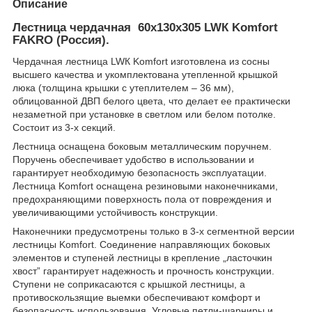
Описание
Лестница чердачная 60x130x305 LWК Komfort
FAKRO (Россия).
Чердачная лестница LWК Komfort изготовлена из сосны
высшего качества и укомплектована утепленной крышкой
люка (толщина крышки с утеплителем – 36 мм),
облицованной ДВП белого цвета, что делает ее практически
незаметной при установке в светлом или белом потолке.
Состоит из 3-х секций.
Лестница оснащена боковым металлическим поручнем.
Поручень обеспечивает удобство в использовании и
гарантирует необходимую безопасность эксплуатации.
Лестница Komfort оснащена резиновыми наконечниками,
предохраняющими поверхность пола от повреждения и
увеличивающими устойчивость конструкции.
Наконечники предусмотрены только в 3-х сегментной версии
лестницы Komfort. Соединение направляющих боковых
элементов и ступеней лестницы в крепление „ласточкин
хвост” гарантирует надежность и прочность конструкции.
Ступени не соприкасаются с крышкой лестницы, а
противоскользящие выемки обеспечивают комфорт и
безопасность использования. Угловые петли-шарниры и