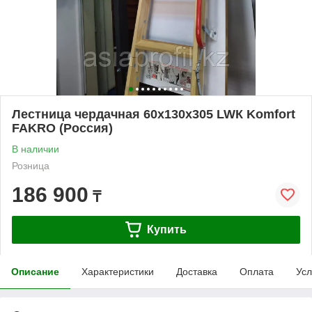
Лестница чердачная 60x130x305 LWК Komfort
FAKRO (Россия)
В наличии
Розница
186 900
₸
Купить
Описание
Характеристики
Доставка
Оплата
Усл