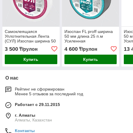
Самоклеящаяся
Изоспан FL proff ширина
Изос
Уплотнительная Лента
50 мм длина 25 п.м
50 м
(СУЛ) Изоспан ширина 50
Усиленная
Усил
мм длина 30 п.м
металлизированная
клей
3 500
4 600
13 
₸/рулон
₸/рулон
односторонняя
соединительная лента
Купить
Купить
О нас
Рейтинг не сформирован
Менее 5 отзывов за последний год
Работает с 29.11.2015
г. Алматы
Алматы, Казахстан
Контакты