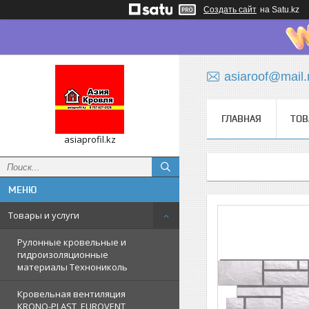
Создать сайт
на Satu.kz
asiaroof@mail.
ГЛАВНАЯ
ТОВ
asiaprofil.kz
Товары и услуги
Рулонные кровельные и
гидроизоляционные
материалы Технониколь
Кровельная вентиляция
KRONO-PLAST, EUROVENT,