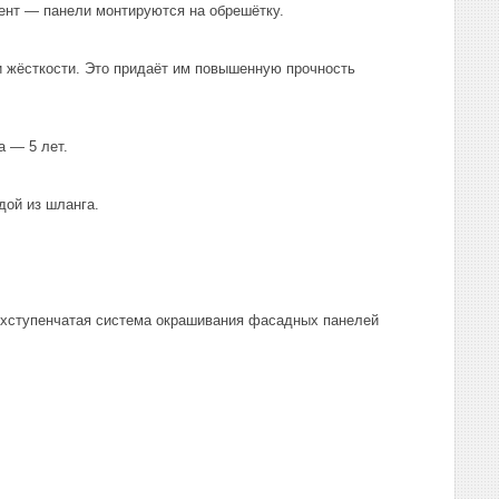
ент — панели монтируются на обрешётку.
 жёсткости. Это придаёт им повышенную прочность
а — 5 лет.
дой из шланга.
ёхступенчатая система окрашивания фасадных панелей