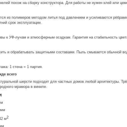
елей похож на сборку конструктора. Для работы не нужен клей или цем
тся из полимеров методом литья под давлением и усиливаются рёбрами
тний срок эксплуатации.
вы к УФ-лучам и атмосферным осадкам. Гарантия на стабильность цвет
сить и обрабатывать защитными составами. Пыль смывается обычной во
ажа: 1 стена = 1 партия.
жде всего
атуральной шерсти подходит для частных домов любой архитектуры. Тр
родного мрамора в виниле.
и
мм
 мм
2
42 м
мм