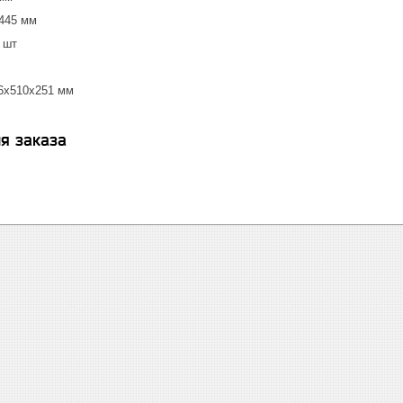
 445 мм
 шт
16x510x251 мм
я заказа