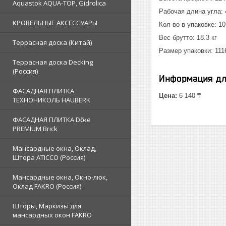
Aquastok AQUA-TOP, Gidrolica
Рабочая длина угла:
КРОВЕЛЬНЫЕ АКСЕССУАРЫ
Кол-во в упаковке: 10
Вес брутто: 18.3 кг
Террасная доска (Китай)
Размер упаковки: 11
Террасная доска Decking
(Россия)
Информация дл
ФАСАДНАЯ ПЛИТКА
Цена:
6 140 ₸
ТЕХНОНИКОЛЬ HAUBERK
ФАСАДНАЯ ПЛИТКА Dӧcke
PREMIUM Brick
Мансардные окна, Оклад,
Штора ATICCO (Россия)
Мансардные окна, Окно-люк,
Оклад FAKRO (Россия)
Шторы, Маркизы для
мансардных окон FAKRO