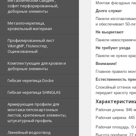
Металлический сайдинг,
Монтаж фасадных пан
софит перфорированный,
доборные элементы
Долго служат
Панели изготавливаю
Металлочерепица,
и обеспечивает 50-ле
кровельный материал
Не выцветают
Профилированный лист
Панели невосприимчи
VikingMP, Полиэстер,
Не требуют ухода
Оцинкованный
Панели не нужно кра
Комплектующие для кровли и
Внимание!
доборные элементы
Главное правило монт
Естественность пре
Гибкая черепица Docke
Спокойный оттенок н
Гибкая черепица SHINGLAS
передает красоту при
Характеристик
Армирующие профили для
монтажа гипсокартонных
Рабочая длина: 946 
листов, крепежные элементы,
Рабочая ширина: 445
штукатурный профиль
Рабочая площадь: 0.
Линейный водоотвод
Высота профиля: 22 