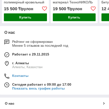
полимерный кровельный
материал ТехноНИКОЛЬ
Бит
материал ТехноНИКОЛЬ
мат
15 500
19 500
12 
₸/рулон
₸/рулон
(Верхний слой)
(Вер
Купить
Купить
О нас
Рейтинг не сформирован
Менее 5 отзывов за последний год
Работает с 29.11.2015
г. Алматы
Алматы, Казахстан
Контакты
Сегодня работает с 09:00 до 17:00
Показать весь график работы
О нас