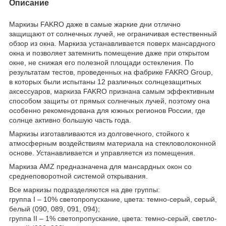
Описание
Маркизы FAKRO даже в самые жаркие дни отлично
защищают от солнечных лучей, не ограничивая естественный
обзор из окна. Маркиза устанавливается поверх мансардного
окна и позволяет затемнить помещение даже при открытом
окне, не снижая его полезной площади остекления. По
результатам тестов, проведенных на фабрике FAKRO Group,
в которых были испытаны 12 различных солнцезащитных
аксессуаров, маркиза FAKRO признана самым эффективным
способом защиты от прямых солнечных лучей, поэтому она
особенно рекомендована для южных регионов России, где
солнце активно большую часть года.
Маркизы изготавливаются из долговечного, стойкого к
атмосферным воздействиям материала на стекловолоконной
основе. Устанавливается и управляется из помещения.
Маркиза AMZ предназначена для мансардных окон со
среднеповоротной системой открывания.
Все маркизы подразделяются на две группы:
группа I – 10% светопропускание, цвета: темно-серый, серый,
белый (090, 089, 091, 094);
группа II – 1% светопропускание, цвета: темно-серый, светло-