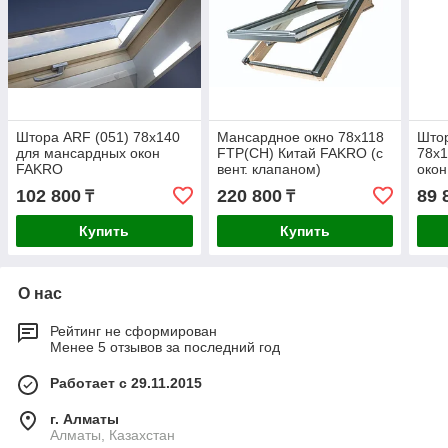
Штора ARF (051) 78x140
Мансардное окно 78x118
Штор
для мансардных окон
FTP(CH) Китай FAKRO (с
78x1
FAKRO
вент. клапаном)
око
102 800
220 800
89 
₸
₸
Купить
Купить
О нас
Рейтинг не сформирован
Менее 5 отзывов за последний год
Работает с 29.11.2015
г. Алматы
Алматы, Казахстан