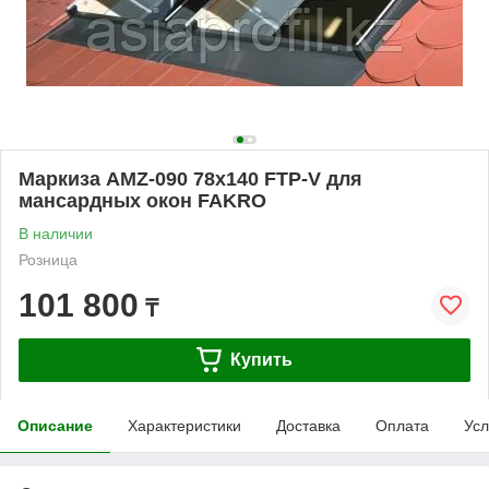
Маркиза AMZ-090 78х140 FTP-V для
мансардных окон FAKRO
В наличии
Розница
101 800
₸
Купить
Описание
Характеристики
Доставка
Оплата
Усл