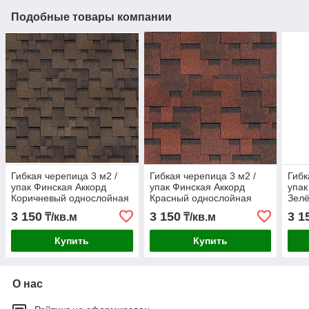
Подобные товары компании
Гибкая черепица 3 м2 /
Гибкая черепица 3 м2 /
Гибк
упак Финская Аккорд
упак Финская Аккорд
упак
Коричневый однослойная
Красный однослойная
Зел
SHINGLAS
SHINGLAS
SHI
3 150
3 150
3 1
₸/кв.м
₸/кв.м
Купить
Купить
О нас