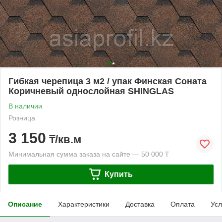
Гибкая черепица 3 м2 / упак Финская Соната
Коричневый однослойная SHINGLAS
В наличии
Розница
3 150
₸/кв.м
Минимальная сумма заказа на сайте — 50 000 ₸
Купить
Описание
Характеристики
Доставка
Оплата
Усл