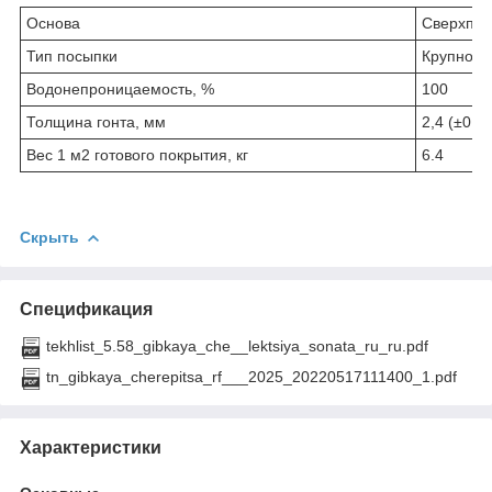
Основа
Сверхпро
Тип посыпки
Крупнозе
Водонепроницаемость, %
100
Толщина гонта, мм
2,4 (±0,2)
Вес 1 м2 готового покрытия, кг
6.4
Скрыть
Спецификация
tekhlist_5.58_gibkaya_che__lektsiya_sonata_ru_ru.pdf
tn_gibkaya_cherepitsa_rf___2025_20220517111400_1.pdf
Характеристики