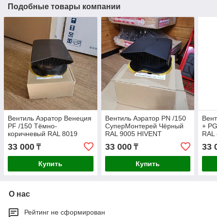
Подобные товары компании
Вентиль Аэратор Венеция
Вентиль Аэратор PN /150
Вент
PF /150 Тёмно-
СуперМонтерей Чёрный
+ PG
коричневый RAL 8019
RAL 9005 HIVENT
RAL
HIVENT
33 000
33 000
33 
₸
₸
Купить
Купить
О нас
Рейтинг не сформирован