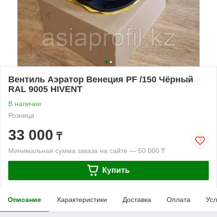
Вентиль Аэратор Венеция PF /150 Чёрный
RAL 9005 HIVENT
В наличии
Розница
33 000
₸
Минимальная сумма заказа на сайте — 50 000 ₸
Купить
Описание
Характеристики
Доставка
Оплата
Усл