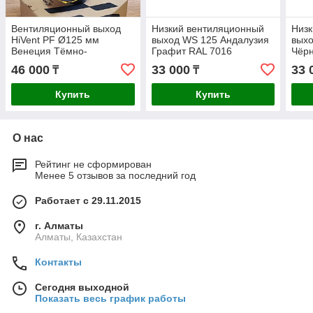
Вентиляционный выход
Низкий вентиляционный
Низк
HiVent PF Ø125 мм
выход WS 125 Андалузия
выхо
Венеция Тёмно-
Графит RAL 7016
Чёр
коричневый RAL 8019
46 000
33 000
33 
₸
₸
утеплённый
Купить
Купить
О нас
Рейтинг не сформирован
Менее 5 отзывов за последний год
Работает с 29.11.2015
г. Алматы
Алматы, Казахстан
Контакты
Сегодня выходной
Показать весь график работы