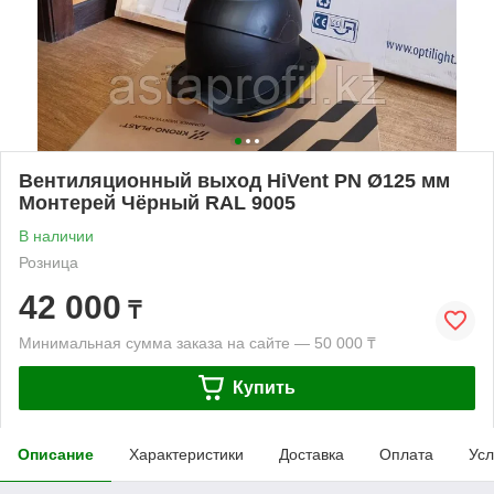
Вентиляционный выход HiVent PN Ø125 мм
Монтерей Чёрный RAL 9005
В наличии
Розница
42 000
₸
Минимальная сумма заказа на сайте — 50 000 ₸
Купить
Описание
Характеристики
Доставка
Оплата
Усл