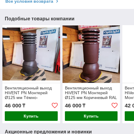
Все условия возврата
Подобные товары компании
Вентиляционный выход
Вентиляционный выход
Вен
HiVENT PN Монтерей
HiVENT PN Монтерей
HiVe
Ø125 мм Тёмно-
Ø125 мм Коричневый RAL
Мон
Коричневый RAL 8019
8017 утеплённый
300
46 000
46 000
42 
₸
₸
утеплённый
Купить
Купить
Акционные предложения и новинки