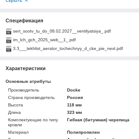
Скрыть
Спецификация
sert_sootv_tu_do_08.02.2027__ventilyatsiya_.pdf
im_lch_gch_2025_web__1_.pdf
3.3___tekhlist_aerator_tochechnyy_d_cke_pie_next.pdf
Характеристики
Основные атрибуты
Производитель
Docke
Страна производитель
Россия
Высота
118 мм
Длина
323 мм
Комплектующие по типу
Гибкая (битумная) черепица
кровли
Материал
Полипропилен