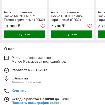
Аэратор точечный
Аэратор точечный
Аэра
Döcke MONTERREY
Döcke ROOT Тёмно-
Döc
Тёмно-коричневый (RR32)
коричневый (RR32)
кори
11 880
7 780
7 7
₸
₸
Купить
Купить
О нас
Рейтинг не сформирован
Менее 5 отзывов за последний год
Работает с 29.11.2015
г. Алматы
Алматы, Казахстан
Контакты
Сегодня работает с 09:00 до 13:00
Показать весь график работы