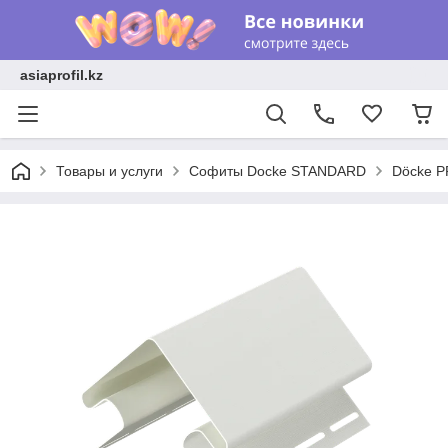
asiaprofil.kz
Товары и услуги
Софиты Docke STANDARD
Döcke P