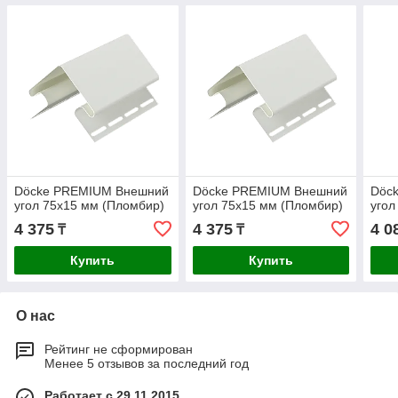
Döcke PREMIUM Внешний
Döcke PREMIUM Внешний
Döc
угол 75х15 мм (Пломбир)
угол 75х15 мм (Пломбир)
угол
4 375
4 375
4 0
₸
₸
Купить
Купить
О нас
Рейтинг не сформирован
Менее 5 отзывов за последний год
Работает с 29.11.2015