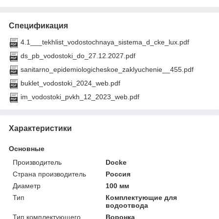
Спецификация
4.1___tekhlist_vodostochnaya_sistema_d_cke_lux.pdf
ds_pb_vodostoki_do_27.12.2027.pdf
sanitarno_epidemiologicheskoe_zaklyuchenie__455.pdf
buklet_vodostoki_2024_web.pdf
im_vodostoki_pvkh_12_2023_web.pdf
Характеристики
Основные
Производитель
Docke
Страна производитель
Россия
Диаметр
100 мм
Тип
Комплектующие для
водоотвода
Тип комплектующего
Воронка