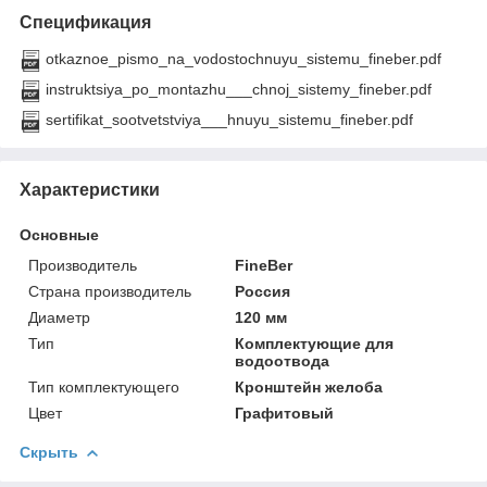
Спецификация
otkaznoe_pismo_na_vodostochnuyu_sistemu_fineber.pdf
instruktsiya_po_montazhu___chnoj_sistemy_fineber.pdf
sertifikat_sootvetstviya___hnuyu_sistemu_fineber.pdf
Характеристики
Основные
Производитель
FineBer
Страна производитель
Россия
Диаметр
120 мм
Тип
Комплектующие для
водоотвода
Тип комплектующего
Кронштейн желоба
Цвет
Графитовый
Скрыть