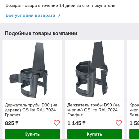
Возврат товара в течение 14 дней за счет покупателя
Все условия возврата
Подобные товары компании
Держатель трубы D90 (на
Держатель трубы D90 (на
Крон
дерево) GS lite RAL 7024
кирпич) GS lite RAL 7024
кирп
Графит
Графит
Бел
825
1 145
1 5
₸
₸
Купить
Купить