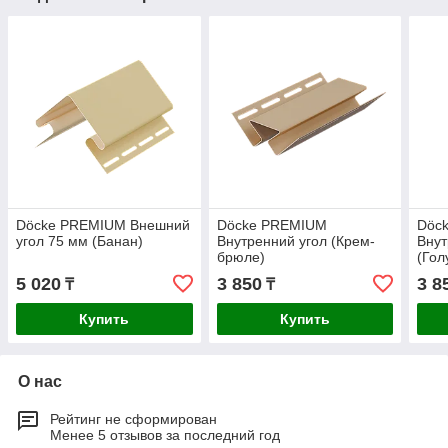
Döcke PREMIUM Внешний
Döcke PREMIUM
Döc
угол 75 мм (Банан)
Внутренний угол (Крем-
Внут
брюле)
(Гол
5 020
3 850
3 8
₸
₸
Купить
Купить
О нас
Рейтинг не сформирован
Менее 5 отзывов за последний год