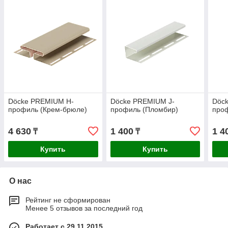
Döcke PREMIUM H-
Döcke PREMIUM J-
Döc
профиль (Крем-брюле)
профиль (Пломбир)
про
4 630
1 400
1 4
₸
₸
Купить
Купить
О нас
Рейтинг не сформирован
Менее 5 отзывов за последний год
Работает с 29.11.2015