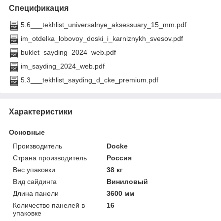
Спецификация
5.6___tekhlist_universalnye_aksessuary_15_mm.pdf
im_otdelka_lobovoy_doski_i_karniznykh_svesov.pdf
buklet_sayding_2024_web.pdf
im_sayding_2024_web.pdf
5.3___tekhlist_sayding_d_cke_premium.pdf
Характеристики
Основные
Производитель
Docke
Страна производитель
Россия
Вес упаковки
38 кг
Вид сайдинга
Виниловый
Длина панели
3600 мм
Количество панелей в
16
упаковке