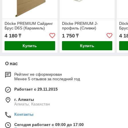
Döcke PREMIUM Сайдинг
Döcke PREMIUM J-
Döc
Брус D6S (Карамель)
профиль (Сливки)
Брус
4 180
1 750
4 1
₸
₸
Купить
Купить
О нас
Рейтинг не сформирован
Менее 5 отзывов за последний год
Работает с 29.11.2015
г. Алматы
Алматы, Казахстан
Контакты
Сегодня работает с 09:00 до 17:00