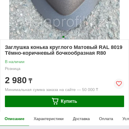
Заглушка конька круглого Матовый RAL 8019
Тёмно-коричневый бочкообразная R80
В наличии
Розница
2 980
₸
Минимальная сумма заказа на сайте — 50 000 ₸
Купить
Описание
Характеристики
Доставка
Оплата
Усл