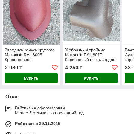
Заглушка конька круглого
Y-образный тройник
Вент
Матовый RAL 3005
Матовый RAL 8017
Суп
Красное вино
Коричневый шоколад для
кори
бочкообразная R80
круглого конька R80
HIV
2 980
4 250
33 
₸
₸
Купить
Купить
О нас
Рейтинг не сформирован
Менее 5 отзывов за последний год
Работает с 29.11.2015