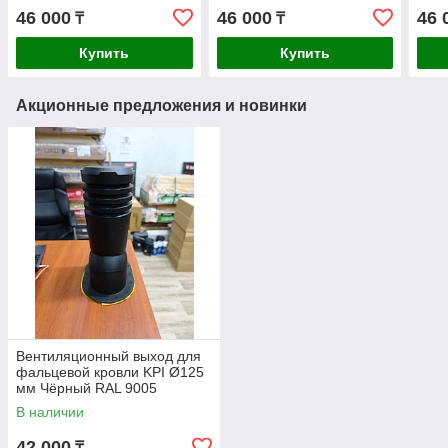
коричневый RAL 8019
8019 утеплённый
Кори
46 000
46 000
46 
₸
₸
утеплённый
уте
Купить
Купить
Акционные предложения и новинки
Вентиляционный выход для
фальцевой кровли KPI Ø125
мм Чёрный RAL 9005
В наличии
42 000
₸