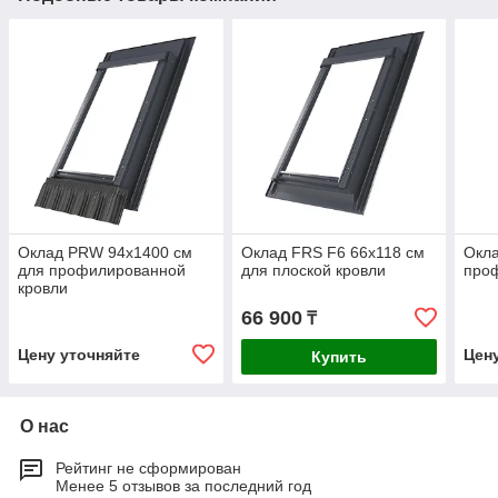
Оклад PRW 94х1400 см
Оклад FRS F6 66х118 см
Окла
для профилированной
для плоской кровли
про
кровли
66 900
₸
Цену уточняйте
Цен
Купить
О нас
Рейтинг не сформирован
Менее 5 отзывов за последний год