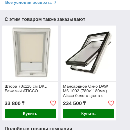
Все условия возврата
С этим товаром также заказывают
Штора 78х118 см DKL
Мансардное Окно DAW
Бежевый ATICСO
M6 1002 (780х1180мм)
Aticco белого цвета с
двухкамерным
33 800
234 500
₸
₸
стеклопакетом
Купить
Купить
Подобные товары компании