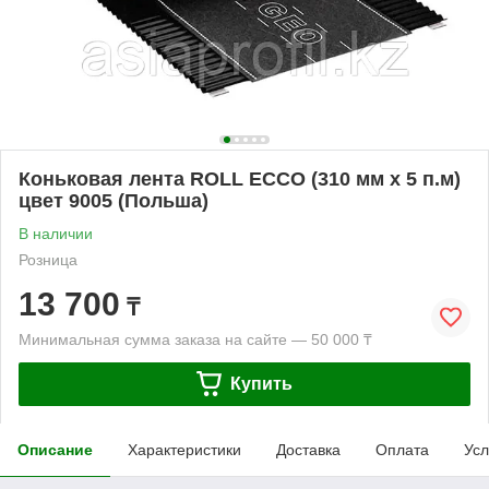
Коньковая лента ROLL ECCO (310 мм х 5 п.м)
цвет 9005 (Польша)
В наличии
Розница
13 700
₸
Минимальная сумма заказа на сайте — 50 000 ₸
Купить
Описание
Характеристики
Доставка
Оплата
Усл