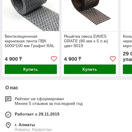
Вентиляционная
Решётка свеса EAVES
Конь
карнизная лента ПВХ
GRATE (80 мм х 5 п.м)
чере
5000*100 мм Графит RAL
цвет 8019
карн
7024
конь
29 
цвет
4 900
4 900
₸
₸
упа
Купить
Купить
О нас
Рейтинг не сформирован
Менее 5 отзывов за последний год
Работает с 29.11.2015
г. Алматы
Алматы, Казахстан