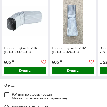
Колено трубы 76х102
Колено трубы 76х102
Воро
(ПЭ-01-9003-0.5)
(ПЭ-01-7024-0.5)
76х1
685
685
1 2
₸
₸
Купить
Купить
О нас
Рейтинг не сформирован
Менее 5 отзывов за последний год
Работает с 29.11.2015