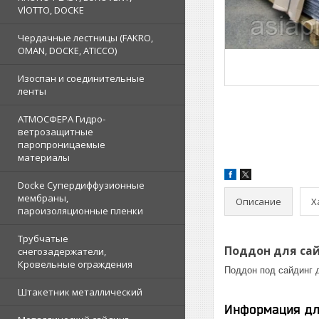
VlOTTO, DOCKE
Чердачные лестницы (FAKRO,
OMAN, DOCKE, ATICCO)
Изоспан и соединительные
ленты
АТМОСФЕРА Гидро-
ветрозащитные
паропроницаемые
материалы
Docke Супердиффузионные
мембраны,
Описание
Х
пароизоляционные пленки
Трубчатые
Поддон для сай
снегозадержатели,
Кровельные ограждения
Поддон под сайдинг 
Штакетник металлический
Информация дл