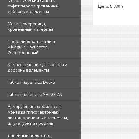
Металлический сайдинг,
софит перфорированный,
Цена:
5 800 ₸
доборные элементы
Металлочерепица,
кровельный материал
Профилированный лист
VikingMP, Полиэстер,
Оцинкованный
Комплектующие для кровли и
доборные элементы
Гибкая черепица Docke
Гибкая черепица SHINGLAS
Армирующие профили для
монтажа гипсокартонных
листов, крепежные элементы,
штукатурный профиль
Линейный водоотвод