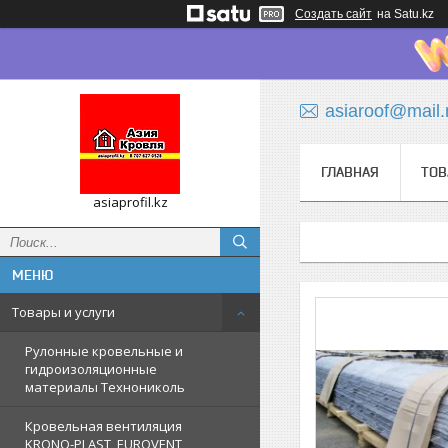
Создать сайт
на Satu.kz
asiaroof@mail.
ГЛАВНАЯ
ТОВ
asiaprofil.kz
Товары и услуги
Рулонные кровельные и
гидроизоляционные
материалы Технониколь
Кровельная вентиляция
KRONO-PLAST, EUROVENT,