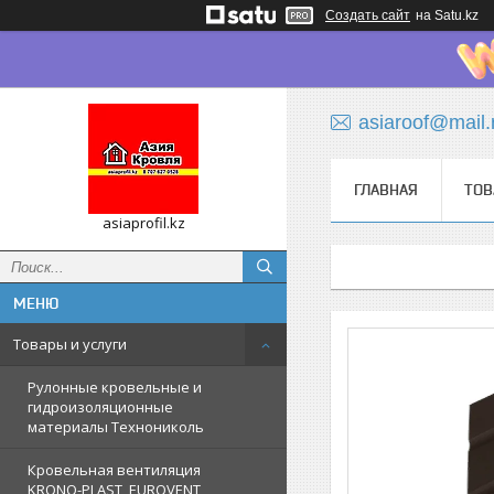
Создать сайт
на Satu.kz
asiaroof@mail.
ГЛАВНАЯ
ТОВ
asiaprofil.kz
Товары и услуги
Рулонные кровельные и
гидроизоляционные
материалы Технониколь
Кровельная вентиляция
KRONO-PLAST, EUROVENT,