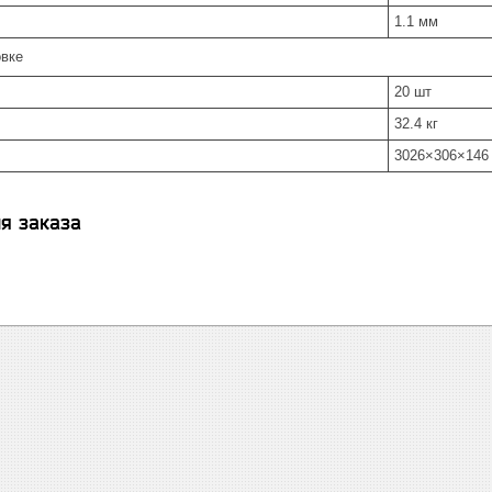
1.1 мм
вке
20 шт
32.4 кг
3026×306×146
я заказа