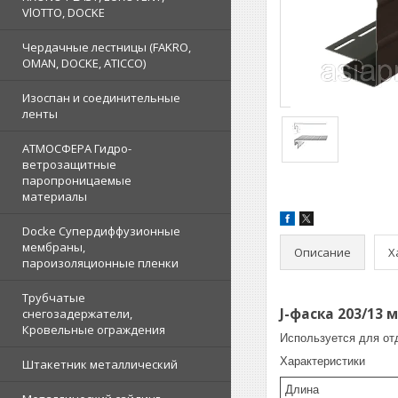
VlOTTO, DOCKE
Чердачные лестницы (FAKRO,
OMAN, DOCKE, ATICCO)
Изоспан и соединительные
ленты
АТМОСФЕРА Гидро-
ветрозащитные
паропроницаемые
материалы
Docke Супердиффузионные
мембраны,
Описание
Х
пароизоляционные пленки
Трубчатые
J-фаска 203/13
снегозадержатели,
Кровельные ограждения
Используется для от
Характеристики
Штакетник металлический
Длина