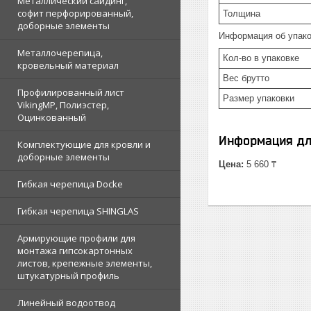
Металлический сайдинг,
софит перфорированный,
Толщина
доборные элементы
Информация об упако
Металлочерепица,
Кол-во в упаковке
кровельный материал
Вес брутто
Профилированный лист
Размер упаковки
VikingMP, Полиэстер,
Оцинкованный
Информация дл
Комплектующие для кровли и
доборные элементы
Цена:
5 660 ₸
Гибкая черепица Docke
Гибкая черепица SHINGLAS
Армирующие профили для
монтажа гипсокартонных
листов, крепежные элементы,
штукатурный профиль
Линейный водоотвод