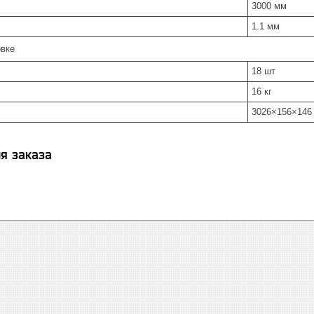
3000 мм
1.1 мм
вке
18 шт
16 кг
3026×156×146
я заказа