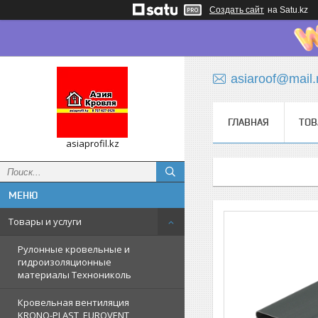
Создать сайт
на Satu.kz
asiaroof@mail.
ГЛАВНАЯ
ТОВ
asiaprofil.kz
Товары и услуги
Рулонные кровельные и
гидроизоляционные
материалы Технониколь
Кровельная вентиляция
KRONO-PLAST, EUROVENT,