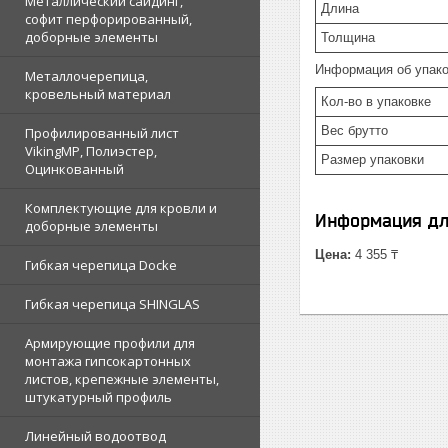
Металлический сайдинг,
Длина
софит перфорированный,
доборные элементы
Толщина
Информация об упако
Металлочерепица,
кровельный материал
Кол-во в упаковке
Вес брутто
Профилированный лист
VikingMP, Полиэстер,
Размер упаковки
Оцинкованный
Комплектующие для кровли и
Информация дл
доборные элементы
Цена:
4 355 ₸
Гибкая черепица Docke
Гибкая черепица SHINGLAS
Армирующие профили для
монтажа гипсокартонных
листов, крепежные элементы,
штукатурный профиль
Линейный водоотвод