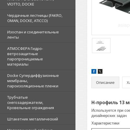
VlOTTO, DOCKE
Чердачные лестницы (FAKRO,
OMAN, DOCKE, ATICCO)
Изоспан и соединительные
ленты
АТМОСФЕРА Гидро-
ветрозащитные
паропроницаемые
материалы
Docke Супердиффузионные
мембраны,
Описание
Х
пароизоляционные пленки
Трубчатые
H-профиль 13 м
снегозадержатели,
Кровельные ограждения
Используется при со
дизайнерских задач
Штакетник металлический
Характеристики