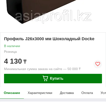
Профиль J26х3000 мм Шоколадный Docke
В наличии
Розница
4 130
₸
Минимальная сумма заказа на сайте — 50 000 ₸
Купить
Описание
Характеристики
Доставка
Оплата
Усл