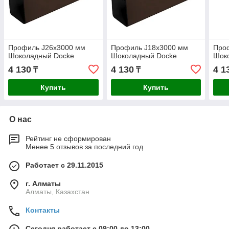
Профиль J26х3000 мм
Профиль J18х3000 мм
Про
Шоколадный Docke
Шоколадный Docke
Шок
4 130
4 130
4 1
₸
₸
Купить
Купить
О нас
Рейтинг не сформирован
Менее 5 отзывов за последний год
Работает с 29.11.2015
г. Алматы
Алматы, Казахстан
Контакты
Сегодня работает с 09:00 до 13:00