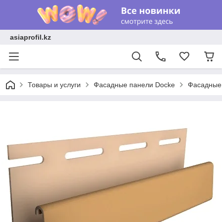
asiaprofil.kz
Товары и услуги
Фасадные панели Docke
Фасадные 