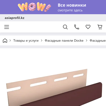
asiaprofil.kz
Товары и услуги
Фасадные панели Docke
Фасадные 