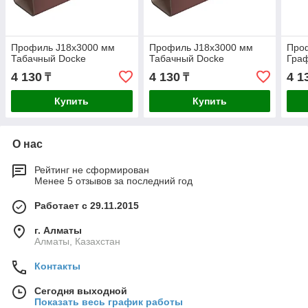
Профиль J18х3000 мм
Профиль J18х3000 мм
Про
Табачный Docke
Табачный Docke
Гра
4 130
4 130
4 1
₸
₸
Купить
Купить
О нас
Рейтинг не сформирован
Менее 5 отзывов за последний год
Работает с 29.11.2015
г. Алматы
Алматы, Казахстан
Контакты
Сегодня выходной
Показать весь график работы