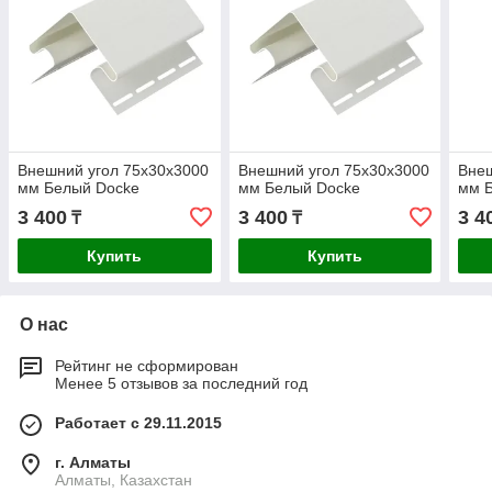
Внешний угол 75х30х3000
Внешний угол 75х30х3000
Внеш
мм Белый Docke
мм Белый Docke
мм 
3 400
3 400
3 4
₸
₸
Купить
Купить
О нас
Рейтинг не сформирован
Менее 5 отзывов за последний год
Работает с 29.11.2015
г. Алматы
Алматы, Казахстан