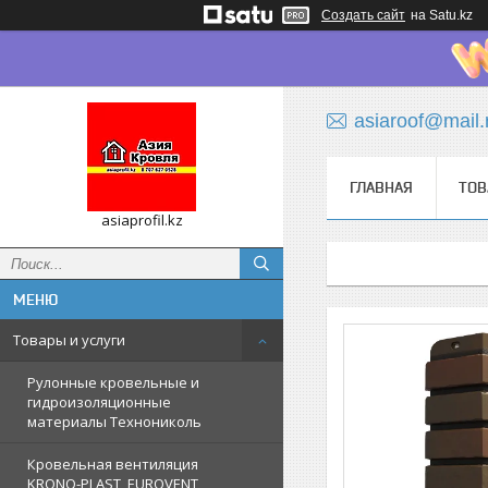
Создать сайт
на Satu.kz
asiaroof@mail.
ГЛАВНАЯ
ТОВ
asiaprofil.kz
Товары и услуги
Рулонные кровельные и
гидроизоляционные
материалы Технониколь
Кровельная вентиляция
KRONO-PLAST, EUROVENT,