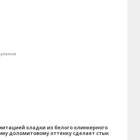
купателя
митацией кладки из белого клинкерного
ному доломитовому оттенку сделает стык