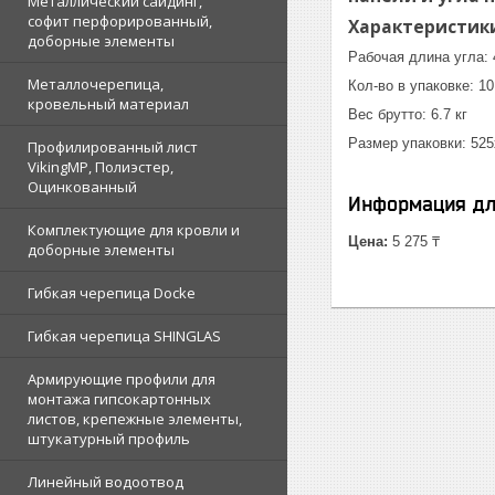
Металлический сайдинг,
софит перфорированный,
Характеристик
доборные элементы
Рабочая длина угла:
Металлочерепица,
Кол-во в упаковке: 10
кровельный материал
Вес брутто: 6.7 кг
Размер упаковки: 52
Профилированный лист
VikingMP, Полиэстер,
Оцинкованный
Информация дл
Комплектующие для кровли и
Цена:
5 275 ₸
доборные элементы
Гибкая черепица Docke
Гибкая черепица SHINGLAS
Армирующие профили для
монтажа гипсокартонных
листов, крепежные элементы,
штукатурный профиль
Линейный водоотвод