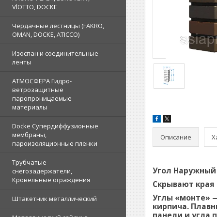
VlOTTO, DOCKE
Чердачные лестницы (FAKRO,
OMAN, DOCKE, ATICCO)
Изоспан и соединительные
ленты
АТМОСФЕРА Гидро-
ветрозащитные
паропроницаемые
материалы
Docke Супердиффузионные
мембраны,
Описание
Х
пароизоляционные пленки
Трубчатые
Угол Наружный 
снегозадержатели,
Кровельные ограждения
Скрывают края
Углы «монте» 
Штакетник металлический
кирпича. Плавн
панели и угла 