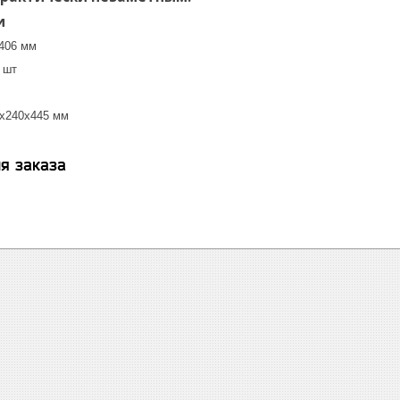
и
 406 мм
 шт
5x240x445 мм
я заказа